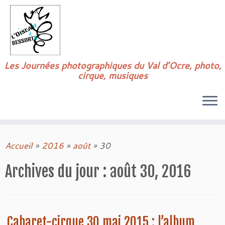
Passer
au
contenu
Les Journées photographiques du Val d'Ocre, photo,
cirque, musiques
Accueil
»
2016
»
août
»
30
Archives du jour :
août 30, 2016
Cabaret-cirque 30 mai 2015 : l’album